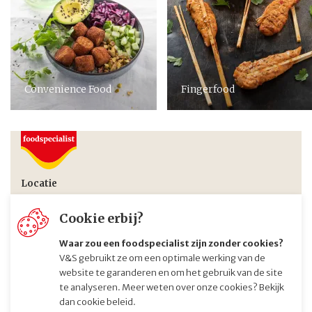
Convenience Food
Fingerfood
Locatie
Nieuwenhuizenweg 11
Cookie erbij?
2314 XP Leiden
Nederland
Waar zou een foodspecialist zijn zonder cookies?
Route via Google maps
V&S gebruikt ze om een optimale werking van de
website te garanderen en om het gebruik van de site
Contact
te analyseren. Meer weten over onze cookies? Bekijk
info@foodspecialist.nl
dan
cookie beleid
.
+31 (0)71 581 3535